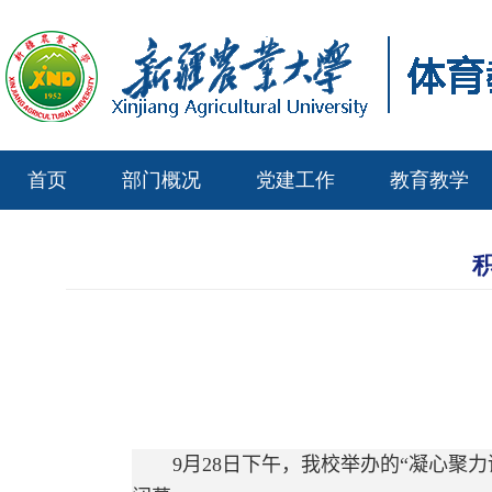
首页
部门概况
党建工作
教育教学
积
9
月
28
日下午，我校举办的“凝心聚力