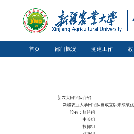
首页
部门概况
党建工作
教
新农大田径队介绍
新疆农业大学
田径队
自成立以来成绩优
设
有：短跨组
中长组
投掷组
跳跃组