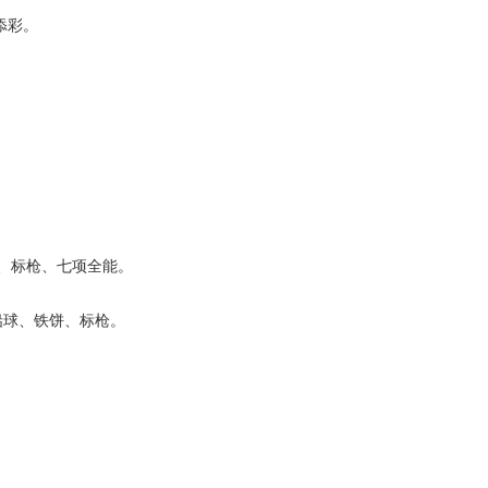
添彩。
、标枪、七项全能。
铅球、铁饼、标枪。