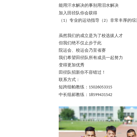
能用汗水解决的事
别用泪水解决
加入田径队你会获得
（
）专业的运动指导（
）非常丰厚的综
1
2
虽然我们的成立是为了校选拔人才
但我们绝不仅止步于
此
院运会、校运会乃至省赛
我们希望田径队所有成员一起
努力
变得更加优秀
田径队招新你不容错过！
联系方式：
短跨组帕教练：
15026053315
中长组郝教练：
18599431542