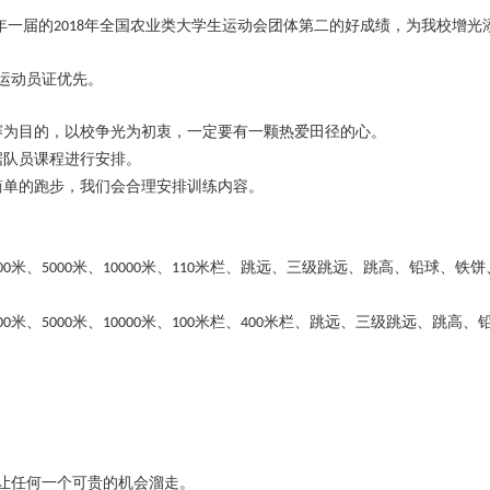
年一届的
年全国农业类大学生运动会团体第二的好成绩，为我校增光
2018
运动员证优先。
赛为目的，以校争光为初衷，一定要有一颗热爱田径的心。
据队员课程进行安排。
简单的跑步，我们会合理安排训练内容。
米、
米、
米、
米栏、跳远、三级跳远、跳高、铅球、铁饼
00
5000
10000
110
米、
米、
米、
米栏、
米栏、跳远、三级跳远、跳高、
00
5000
10000
100
400
让任何一个可贵的机会溜走。