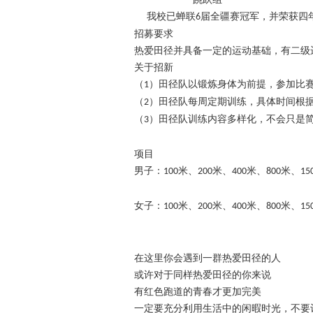
我校已蝉联
届全疆赛冠军，并荣获四
6
招募要求
热爱田径并具备一定的运动基础
，有二级
关于招新
（
）田径队以锻炼身体为前提，参加比
1
（
）田径队每周定期训练，具体时间根
2
（
）田径队训练内容多样化，不会只是
3
项目
男子：
米、
米、
米、
米、
100
200
400
800
15
女子：
米、
米、
米、
米、
100
200
400
800
15
在这里你会遇到一群热爱田径的人
或许对于同样热爱田径的你来说
有红色跑道的青春才更加完美
一定要充分利用生活中的闲暇时光，不要