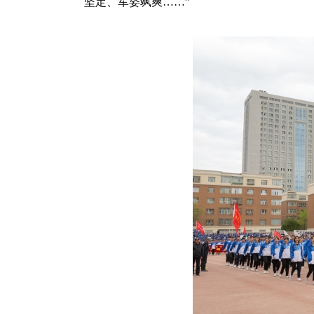
坚定、军姿飒爽……”