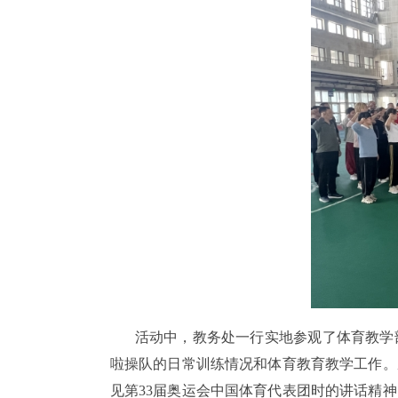
活动中，教务处一行实地参观了体育教学
啦操队的日常训练情况和体育教育教学工作。
见第
33
届奥运会中国体育代表团时的讲话精神