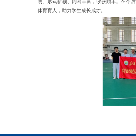
明、形式新颖、内容丰富，收获颇丰。在今后
体育育人，助力学生成长成才。