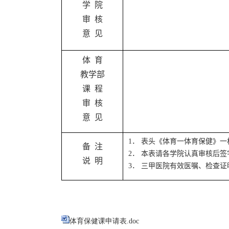
学 院
审 核
意 见
体 育
教学部
课 程
审 核
意 见
1
． 表头《体育
一体育保健》一
备 注
2
． 本表请各学院认真审核后
说 明
3
． 三甲医院有效医嘱、检查
体育保健课申请表.doc