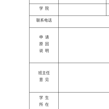
学 院
联系电话
申 请
原 因
说 明
班主任
意 见
学 生
所 在